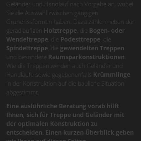
Geländer und Handlauf nach Vorgabe an, wobei
Betriebsurlaub
Sie die Auswahl zwischen gängigen
Grundrissformen haben. Dazu zählen neben der
Wir haben Betriebsurlaub
geradläufigen
Holztreppe
, die
Bogen- oder
vom 10.08.2026
bis 30.08.2026,
Wendeltreppe
, die
Podesttreppe
, die
KW 33/34/35,
Spindeltreppe
, die
gewendelten Treppen
ab dem 31.08.2026
und besondere
Raumsparkonstruktionen
.
sind wir wieder für Sie da.
Wie die Treppen werden auch Geländer und
Handläufe sowie gegebenenfalls
Krümmlinge
in der Konstruktion auf die bauliche Situation
abgestimmt.
Eine ausführliche Beratung vorab hilft
Ihnen, sich für Treppe und Geländer mit
der optimalen Konstruktion zu
entscheiden. Einen kurzen Überblick geben