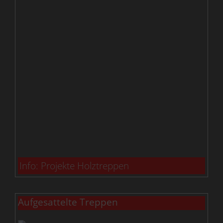
Info: Projekte Holztreppen
Aufgesattelte Treppen