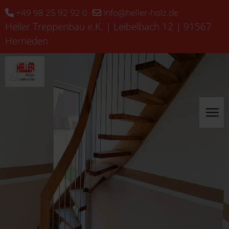
+49 98 25 92 92 0
info@heller-holz.de
Heller Treppenbau e.K. | Leibelbach 12 | 91567
Herrieden