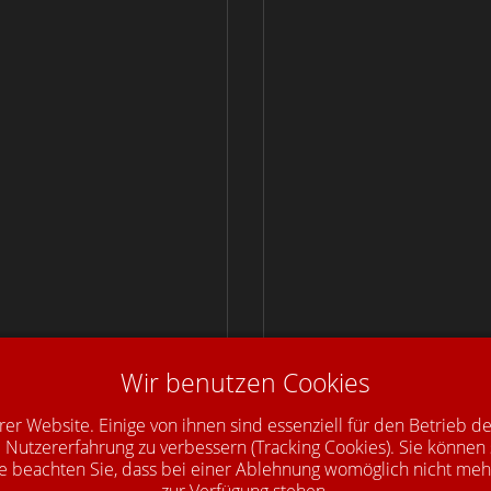
zhandläufe im
Info: Holzhandläufe mit
Wir benutzen Cookies
tt als Rechteck mit
Ellipsenquerschnitt, ma
assiv gerade
gerade
rer Website. Einige von ihnen sind essenziell für den Betrieb d
 Nutzererfahrung zu verbessern (Tracking Cookies). Sie können 
e beachten Sie, dass bei einer Ablehnung womöglich nicht mehr 
zur Verfügung stehen.