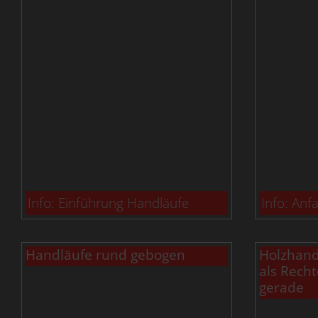
Info: Einführung Handläufe
Info: An
Handläufe rund gebogen
Holzhand
als Recht
gerade