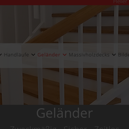
Heller
Handläufe
Geländer
Massivholzdecks
Bild
Geländer