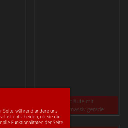
sind wir wieder für Sie
da.
ssiv
Info: Holzhandläufe mit
Sonderprofil, massiv gerade
er Seite, während andere uns
selbst entscheiden, ob Sie die
alle Funktionalitäten der Seite