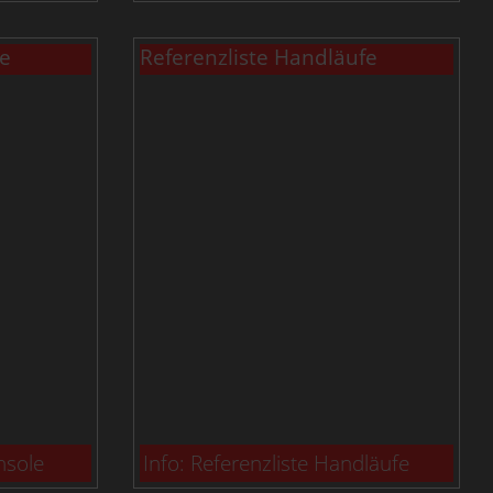
le
Referenzliste Handläufe
nsole
Info: Referenzliste Handläufe