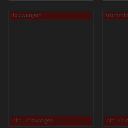
Holzwangen
Krümmlin
Info: Holzwangen
Info: Krü