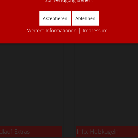
-Extras
Holzkugeln
Akzeptieren
Ablehnen
Weitere Informationen
|
Impressum
dlauf-Extras
Info: Holzkugeln