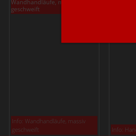
Wandhandläufe, massiv
Handlauf
geschweift
Info: Wandhandläufe, massiv
geschweift
Info: Han