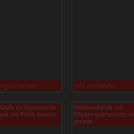
fangsschnecken
Info: Handläufe
läufe im Querschnitt
Holzhandläufe mit
eck mit Profil, massiv
Ellipsenquerschnitt, m
gerade