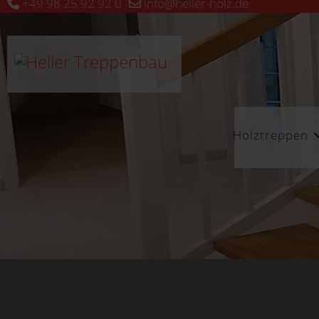
+49 98 25 92 92 0
info@heller-holz.de
Holztreppen