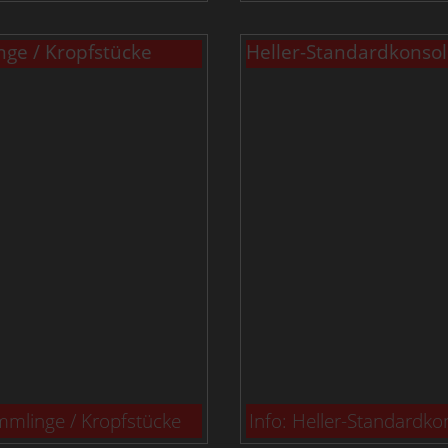
ge / Kropfstücke
Heller-Standardkonso
mmlinge / Kropfstücke
Info: Heller-Standardko