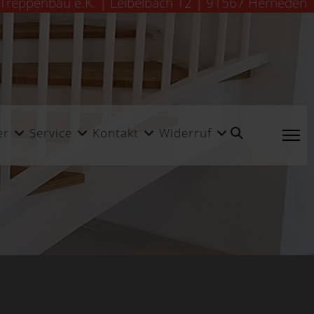
 Treppenbau e.K. | Leibelbach 12 | 91567 Herrieden
er
Service
Kontakt
Widerruf